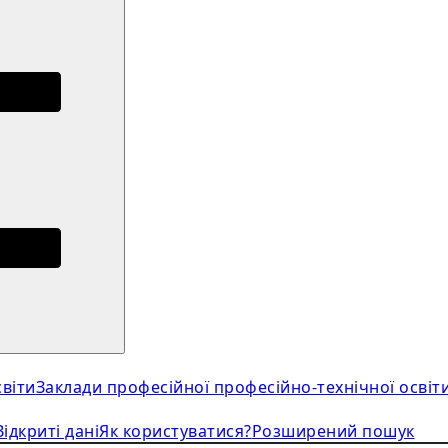
віти
Заклади професійної професійно-технічної освіт
Відкриті дані
Як користуватися?
Розширений пошук