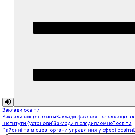
Заклади освіти
Заклади вищої освіти
Заклади фахової передвищої ос
інститути (установи)
Заклади післядипломної освіти
Районні та місцеві органи управління у сфері освіти