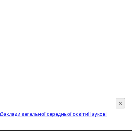
×
и
Заклади загальної середньої освіти
Наукові