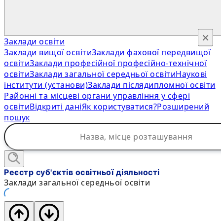
×
Заклади освіти
Заклади вищої освіти
Заклади фахової передвищої
освіти
Заклади професійної професійно-технічної
освіти
Заклади загальної середньої освіти
Наукові
інститути (установи)
Заклади післядипломної освіти
Районні та місцеві органи управління у сфері
освіти
Відкриті дані
Як користуватися?
Розширений
пошук
Реєстр суб'єктів освітньої діяльності
Заклади загальної середньої освіти