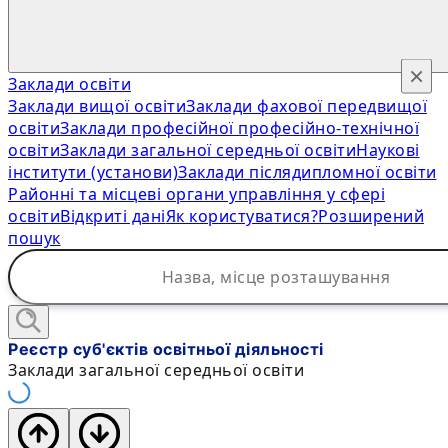
×
Заклади освіти
Заклади вищої освіти
Заклади фахової передвищої
освіти
Заклади професійної професійно-технічної
освіти
Заклади загальної середньої освіти
Наукові
інститути (установи)
Заклади післядипломної освіти
Районні та місцеві органи управління у сфері
освіти
Відкриті дані
Як користуватися?
Розширений
пошук
Реєстр суб'єктів освітньої діяльності
Заклади загальної середньої освіти