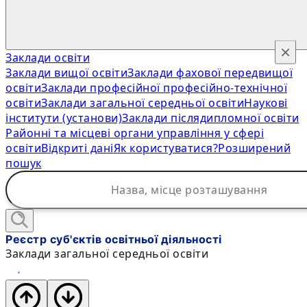
×
Заклади освіти
Заклади вищої освіти
Заклади фахової передвищої
освіти
Заклади професійної професійно-технічної
освіти
Заклади загальної середньої освіти
Наукові
інститути (установи)
Заклади післядипломної освіти
Районні та місцеві органи управління у сфері
освіти
Відкриті дані
Як користуватися?
Розширений
пошук
Реєстр суб'єктів освітньої діяльності
Заклади загальної середньої освіти