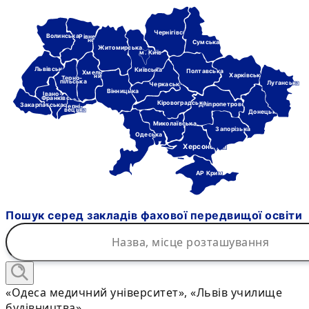
Чернігівська
Волинська
Рівне-
нська
Сумська
Житомирська
м. Київ
Львівська
Київська
Полтавська
Хмель-
Харківська
ницька
Терно-
пільська
Луганська
Черкаська
Вінницька
Івано-
Франківська
Кіровоградська
Дніпропетровська
Закарпатська
Черні-
вецька
Донецька
Миколаївська
Запорізька
Одеська
Херсонська
АР Крим
Пошук серед закладів фахової передвищої освіти
«Одеса медичний університет», «Львів училище
будівництва»