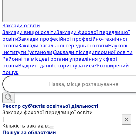
Заклади освіти
Заклади вищої освіти
Заклади фахової передвищої
освіти
Заклади професійної професійно-технічної
освіти
Заклади загальної середньої освіти
Наукові
інститути (установи)
Заклади післядипломної освіти
Районні та місцеві органи управління у сфері
освіти
Відкриті дані
Як користуватися?
Розширений
пошук
Реєстр суб'єктів освітньої діяльності
Заклади фахової передвищої освіти
×
×
|
Кількість закладів:
Пошук за областями