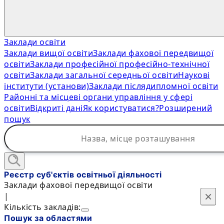
Заклади освіти
Заклади вищої освіти
Заклади фахової передвищої
освіти
Заклади професійної професійно-технічної
освіти
Заклади загальної середньої освіти
Наукові
інститути (установи)
Заклади післядипломної освіти
Районні та місцеві органи управління у сфері
освіти
Відкриті дані
Як користуватися?
Розширений
пошук
Реєстр суб'єктів освітньої діяльності
Заклади фахової передвищої освіти
×
×
|
Кількість закладів:
Пошук за областями