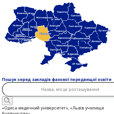
Чернігівська
Волинська
Рівне-
нська
Сумська
Житомирська
м. Київ
Львівська
Київська
Полтавська
Хмель-
Харківська
ницька
Терно-
пільська
Луганська
Черкаська
Вінницька
Івано-
Франківська
Кіровоградська
Дніпропетровська
Закарпатська
Черні-
вецька
Донецька
Миколаївська
Запорізька
Одеська
Херсонська
АР Крим
Пошук серед закладів фахової передвищої освіти
«Одеса медичний університет», «Львів училище
будівництва»