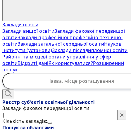
Заклади освіти
Заклади вищої освіти
Заклади фахової передвищої
освіти
Заклади професійної професійно-технічної
освіти
Заклади загальної середньої освіти
Наукові
інститути (установи)
Заклади післядипломної освіти
Районні та місцеві органи управління у сфері
освіти
Відкриті дані
Як користуватися?
Розширений
пошук
Реєстр суб'єктів освітньої діяльності
Заклади фахової передвищої освіти
×
×
|
Кількість закладів:
Пошук за областями