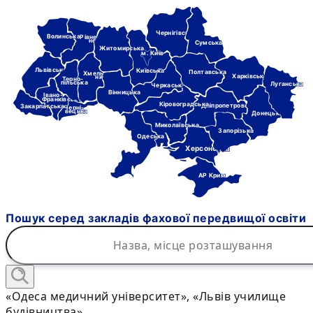
Чернігівська
Волинська
Рівне-
нська
Сумська
Житомирська
м. Київ
Львівська
Київська
Полтавська
Хмель-
Харківська
ницька
Терно-
пільська
Луганська
Черкаська
Вінницька
Івано-
Франківська
Кіровоградська
Дніпропетровська
Закарпатська
Черні-
вецька
Донецька
Миколаївська
Запорізька
Одеська
Херсонська
АР Крим
Пошук серед закладів фахової передвищої освіти
«Одеса медичний університет», «Львів училище
будівництва»