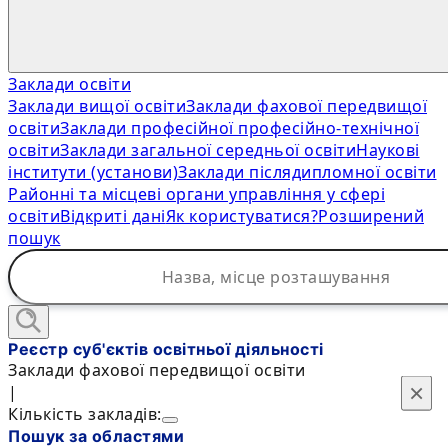
Заклади освіти
Заклади вищої освіти
Заклади фахової передвищої
освіти
Заклади професійної професійно-технічної
освіти
Заклади загальної середньої освіти
Наукові
інститути (установи)
Заклади післядипломної освіти
Районні та місцеві органи управління у сфері
освіти
Відкриті дані
Як користуватися?
Розширений
пошук
Реєстр суб'єктів освітньої діяльності
Заклади фахової передвищої освіти
×
×
|
Кількість закладів:
Пошук за областями