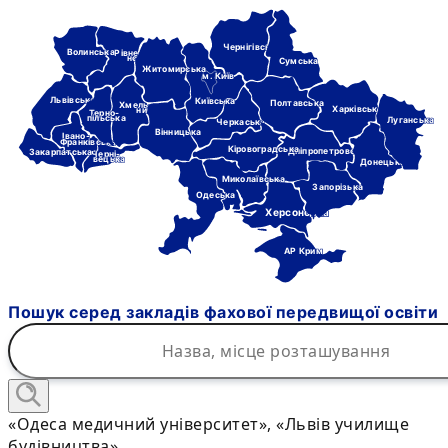
Чернігівська
Волинська
Рівне-
нська
Сумська
Житомирська
м. Київ
Львівська
Київська
Полтавська
Хмель-
Харківська
ницька
Терно-
пільська
Луганська
Черкаська
Вінницька
Івано-
Франківська
Кіровоградська
Дніпропетровська
Закарпатська
Черні-
вецька
Донецька
Миколаївська
Запорізька
Одеська
Херсонська
АР Крим
Пошук серед закладів фахової передвищої освіти
«Одеса медичний університет», «Львів училище
будівництва»