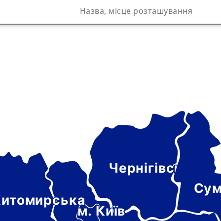
Чернігівська
а
Сум
итомирська
м. Київ