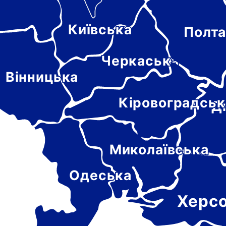
Київська
Полта
-
цька
Черкаська
Вінницька
Кіровоградськ
Д
Миколаївська
Одеська
Херс