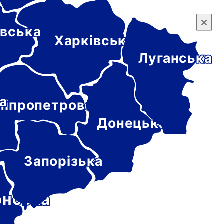
×
×
вська
Харківська
Луганська
а
ніпропетровська
Донецька
Запорізька
онська