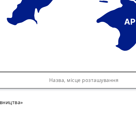
АР
івництва»