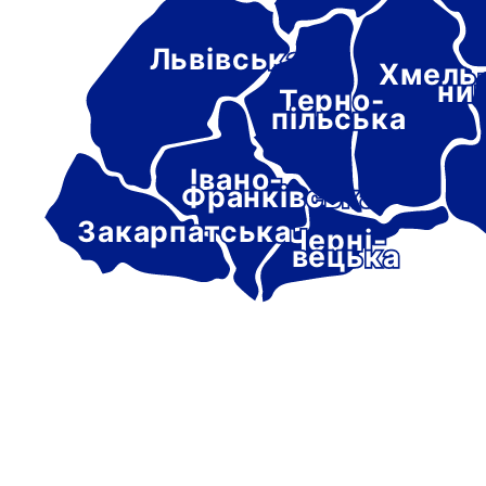
Львівська
Хмель
ни
Терно-
пільська
Івано-
Франківська
Закарпатська
Черні-
вецька