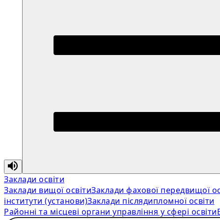
Заклади освіти
Заклади вищої освіти
Заклади фахової передвищої ос
інститути (установи)
Заклади післядипломної освіти
Районні та місцеві органи управління у сфері освіти