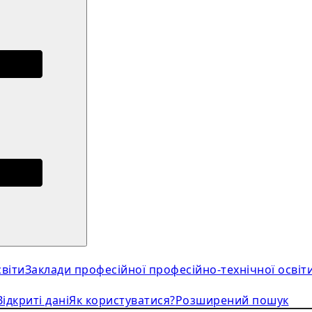
віти
Заклади професійної професійно-технічної освіт
Відкриті дані
Як користуватися?
Розширений пошук