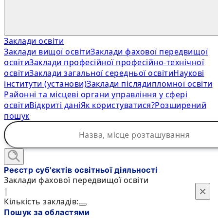
Заклади освіти
Заклади вищої освіти
Заклади фахової передвищої
освіти
Заклади професійної професійно-технічної
освіти
Заклади загальної середньої освіти
Наукові
інститути (установи)
Заклади післядипломної освіти
Районні та місцеві органи управління у сфері
освіти
Відкриті дані
Як користуватися?
Розширений
пошук
Реєстр суб'єктів освітньої діяльності
Заклади фахової передвищої освіти
×
×
|
Кількість закладів:
Пошук за областями