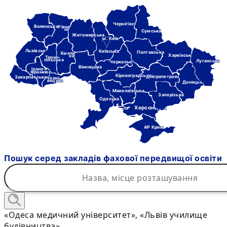
Чернігівська
Волинська
Рівне-
нська
Сумська
Житомирська
м. Київ
Львівська
Київська
Полтавська
Хмель-
Харківська
ницька
Терно-
пільська
Луганська
Черкаська
Вінницька
Івано-
Франківська
Кіровоградська
Дніпропетровська
Закарпатська
Черні-
вецька
Донецька
Миколаївська
Запорізька
Одеська
Херсонська
АР Крим
Пошук серед закладів фахової передвищої освіти
«Одеса медичний університет», «Львів училище
будівництва»