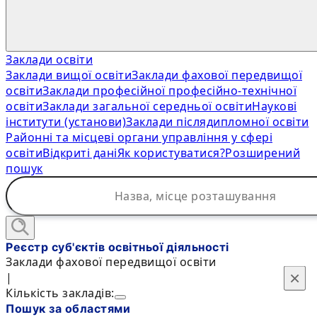
Заклади освіти
Заклади вищої освіти
Заклади фахової передвищої
освіти
Заклади професійної професійно-технічної
освіти
Заклади загальної середньої освіти
Наукові
інститути (установи)
Заклади післядипломної освіти
Районні та місцеві органи управління у сфері
освіти
Відкриті дані
Як користуватися?
Розширений
пошук
Реєстр суб'єктів освітньої діяльності
Заклади фахової передвищої освіти
×
×
|
Кількість закладів:
Пошук за областями