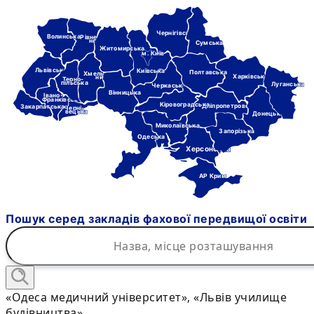
Чернігівська
Волинська
Рівне-
нська
Сумська
Житомирська
м. Київ
Львівська
Київська
Полтавська
Хмель-
Харківська
ницька
Терно-
пільська
Луганська
Черкаська
Вінницька
Івано-
Франківська
Кіровоградська
Дніпропетровська
Закарпатська
Черні-
вецька
Донецька
Миколаївська
Запорізька
Одеська
Херсонська
АР Крим
Пошук серед закладів фахової передвищої освіти
«Одеса медичний університет», «Львів училище
будівництва»