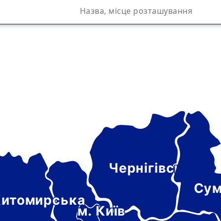
Чернігівська
а
Сум
итомирська
м. Київ