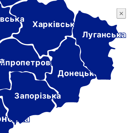
×
×
вська
Харківська
Луганська
а
ніпропетровська
Донецька
Запорізька
онська