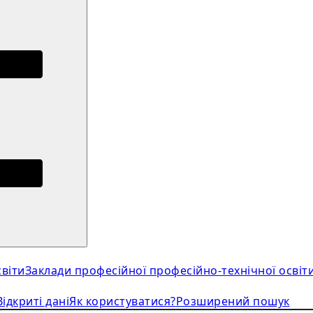
віти
Заклади професійної професійно-технічної освіт
Відкриті дані
Як користуватися?
Розширений пошук