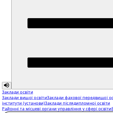
Заклади освіти
Заклади вищої освіти
Заклади фахової передвищої ос
інститути (установи)
Заклади післядипломної освіти
Районні та місцеві органи управління у сфері освіти