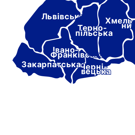
Львівська
Хмель
ни
Терно-
пільська
Івано-
Франківська
Закарпатська
Черні-
вецька