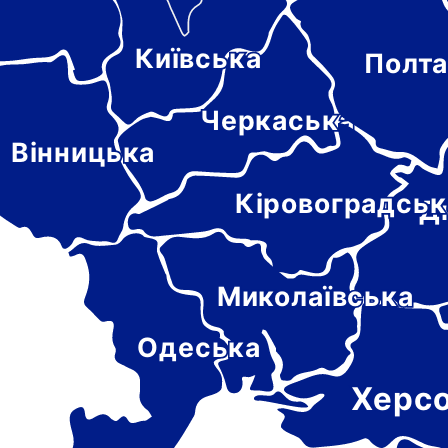
Київська
Полта
-
цька
Черкаська
Вінницька
Кіровоградськ
Д
Миколаївська
Одеська
Херс