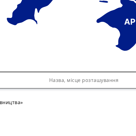
АР
івництва»