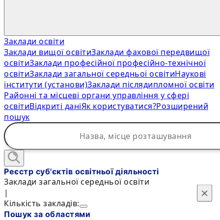
Заклади освіти
Заклади вищої освіти
Заклади фахової передвищої
освіти
Заклади професійної професійно-технічної
освіти
Заклади загальної середньої освіти
Наукові
інститути (установи)
Заклади післядипломної освіти
Районні та місцеві органи управління у сфері
освіти
Відкриті дані
Як користуватися?
Розширений
пошук
Реєстр суб'єктів освітньої діяльності
Заклади загальної середньої освіти
×
×
|
Кількість закладів:
Пошук за областями