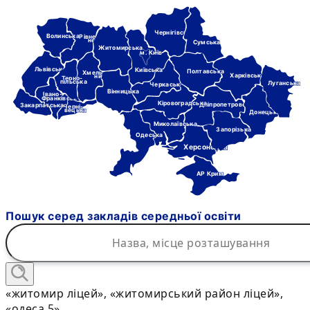
Чернігівська
Волинська
Рівне-
нська
Сумська
Житомирська
м. Київ
Львівська
Київська
Полтавська
Хмель-
Харківська
ницька
Терно-
пільська
Луганська
Черкаська
Вінницька
Івано-
Франківська
Кіровоградська
Дніпропетровська
Закарпатська
Черні-
вецька
Донецька
Миколаївська
Запорізька
Одеська
Херсонська
АР Крим
Пошук серед закладів середньої освіти
«житомир ліцей», «житомирський район ліцей»,
«одеса 5»