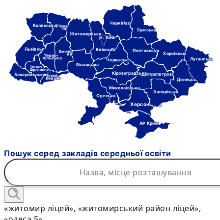
Чернігівська
Волинська
Рівне-
нська
Сумська
Житомирська
м. Київ
Львівська
Київська
Полтавська
Хмель-
Харківська
ницька
Терно-
пільська
Луганська
Черкаська
Вінницька
Івано-
Франківська
Кіровоградська
Дніпропетровська
Закарпатська
Черні-
вецька
Донецька
Миколаївська
Запорізька
Одеська
Херсонська
АР Крим
Пошук серед закладів середньої освіти
«житомир ліцей», «житомирський район ліцей»,
«одеса 5»