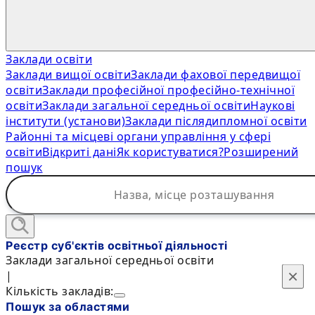
Заклади освіти
Заклади вищої освіти
Заклади фахової передвищої
освіти
Заклади професійної професійно-технічної
освіти
Заклади загальної середньої освіти
Наукові
інститути (установи)
Заклади післядипломної освіти
Районні та місцеві органи управління у сфері
освіти
Відкриті дані
Як користуватися?
Розширений
пошук
Реєстр суб'єктів освітньої діяльності
Заклади загальної середньої освіти
×
×
|
Кількість закладів:
Пошук за областями