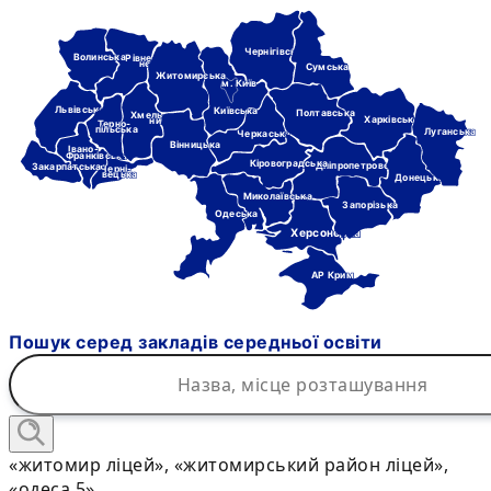
Чернігівська
Волинська
Рівне-
нська
Сумська
Житомирська
м. Київ
Львівська
Київська
Полтавська
Хмель-
Харківська
ницька
Терно-
пільська
Луганська
Черкаська
Вінницька
Івано-
Франківська
Кіровоградська
Дніпропетровська
Закарпатська
Черні-
вецька
Донецька
Миколаївська
Запорізька
Одеська
Херсонська
АР Крим
Пошук серед закладів середньої освіти
«житомир ліцей», «житомирський район ліцей»,
«одеса 5»