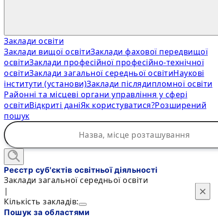
Заклади освіти
Заклади вищої освіти
Заклади фахової передвищої
освіти
Заклади професійної професійно-технічної
освіти
Заклади загальної середньої освіти
Наукові
інститути (установи)
Заклади післядипломної освіти
Районні та місцеві органи управління у сфері
освіти
Відкриті дані
Як користуватися?
Розширений
пошук
Реєстр суб'єктів освітньої діяльності
Заклади загальної середньої освіти
×
×
|
Кількість закладів:
Пошук за областями