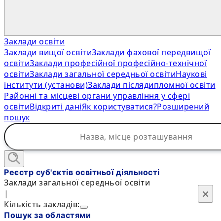
Заклади освіти
Заклади вищої освіти
Заклади фахової передвищої
освіти
Заклади професійної професійно-технічної
освіти
Заклади загальної середньої освіти
Наукові
інститути (установи)
Заклади післядипломної освіти
Районні та місцеві органи управління у сфері
освіти
Відкриті дані
Як користуватися?
Розширений
пошук
Реєстр суб'єктів освітньої діяльності
Заклади загальної середньої освіти
×
×
|
Кількість закладів:
Пошук за областями