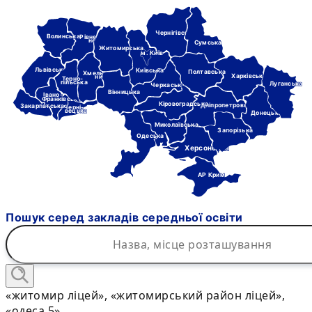
Чернігівська
Волинська
Рівне-
нська
Сумська
Житомирська
м. Київ
Львівська
Київська
Полтавська
Хмель-
Харківська
ницька
Терно-
пільська
Луганська
Черкаська
Вінницька
Івано-
Франківська
Кіровоградська
Дніпропетровська
Закарпатська
Черні-
вецька
Донецька
Миколаївська
Запорізька
Одеська
Херсонська
АР Крим
Пошук серед закладів середньої освіти
«житомир ліцей», «житомирський район ліцей»,
«одеса 5»