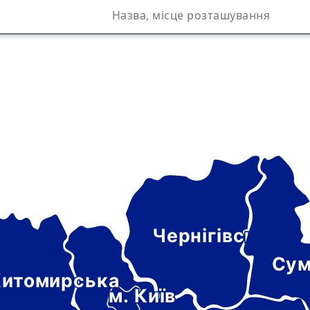
Чернігівська
а
Сум
итомирська
м. Київ