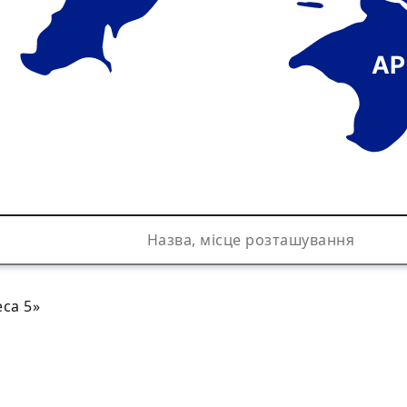
АР
са 5»