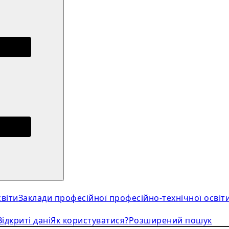
віти
Заклади професійної професійно-технічної освіт
Відкриті дані
Як користуватися?
Розширений пошук