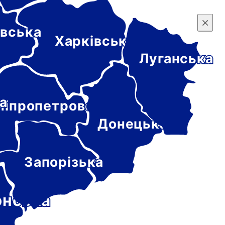
×
×
вська
Харківська
Луганська
а
ніпропетровська
Донецька
Запорізька
онська