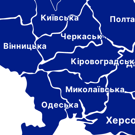
Київська
Полта
-
цька
Черкаська
Вінницька
Кіровоградськ
Д
Миколаївська
Одеська
Херс