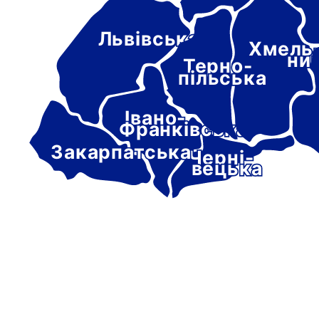
Львівська
Хмель
ни
Терно-
пільська
Івано-
Франківська
Закарпатська
Черні-
вецька