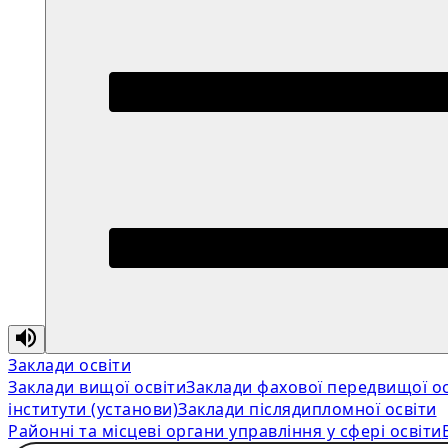
Заклади освіти
Заклади вищої освіти
Заклади фахової передвищої ос
інститути (установи)
Заклади післядипломної освіти
Районні та місцеві органи управління у сфері освіти