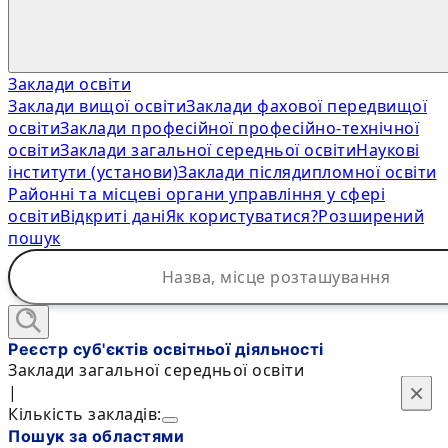
Заклади освіти
Заклади вищої освіти
Заклади фахової передвищої
освіти
Заклади професійної професійно-технічної
освіти
Заклади загальної середньої освіти
Наукові
інститути (установи)
Заклади післядипломної освіти
Районні та місцеві органи управління у сфері
освіти
Відкриті дані
Як користуватися?
Розширений
пошук
Реєстр суб'єктів освітньої діяльності
Заклади загальної середньої освіти
×
×
|
Кількість закладів:
Пошук за областями