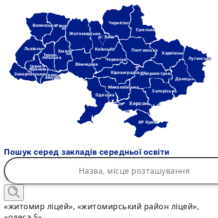
Чернігівська
Волинська
Рівне-
нська
Сумська
Житомирська
м. Київ
Львівська
Київська
Полтавська
Хмель-
Харківська
ницька
Терно-
пільська
Луганська
Черкаська
Вінницька
Івано-
Франківська
Кіровоградська
Дніпропетровська
Закарпатська
Черні-
вецька
Донецька
Миколаївська
Запорізька
Одеська
Херсонська
АР Крим
Пошук серед закладів середньої освіти
«житомир ліцей», «житомирський район ліцей»,
«одеса 5»