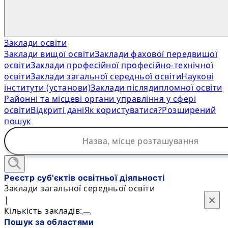
Заклади освіти
Заклади вищої освіти
Заклади фахової передвищої
освіти
Заклади професійної професійно-технічної
освіти
Заклади загальної середньої освіти
Наукові
інститути (установи)
Заклади післядипломної освіти
Районні та місцеві органи управління у сфері
освіти
Відкриті дані
Як користуватися?
Розширений
пошук
Реєстр суб'єктів освітньої діяльності
Заклади загальної середньої освіти
×
×
|
Кількість закладів:
Пошук за областями