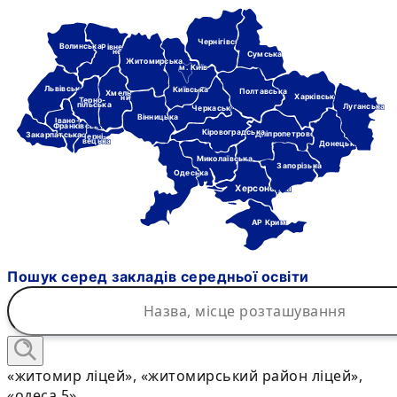
Чернігівська
Волинська
Рівне-
нська
Сумська
Житомирська
м. Київ
Львівська
Київська
Полтавська
Хмель-
Харківська
ницька
Терно-
пільська
Луганська
Черкаська
Вінницька
Івано-
Франківська
Кіровоградська
Дніпропетровська
Закарпатська
Черні-
вецька
Донецька
Миколаївська
Запорізька
Одеська
Херсонська
АР Крим
Пошук серед закладів середньої освіти
«житомир ліцей», «житомирський район ліцей»,
«одеса 5»