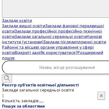
Заклади освіти
Заклади вищої освіти
Заклади фахової передвищої
освіти
Заклади професійної професійно-технічної
освіти
Заклади загальної середньої освіти
Наукові
інститути (установи)
Заклади післядипломної освіти
Районні та місцеві органи управління у сфері
освіти
Відкриті дані
Як користуватися?
Розширений
пошук
Реєстр суб'єктів освітньої діяльності
Заклади загальної середньої освіти
×
×
|
Кількість закладів:
Пошук за областями