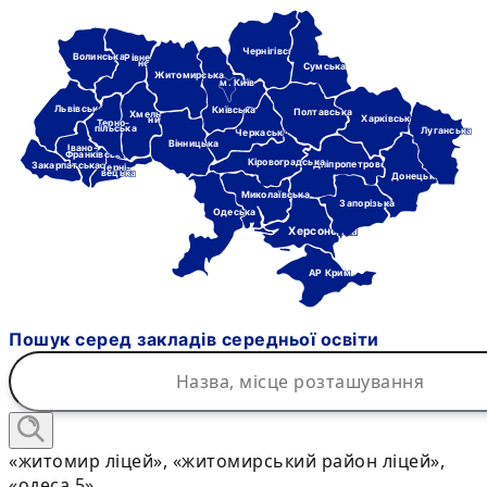
Чернігівська
Волинська
Рівне-
нська
Сумська
Житомирська
м. Київ
Львівська
Київська
Полтавська
Хмель-
Харківська
ницька
Терно-
пільська
Луганська
Черкаська
Вінницька
Івано-
Франківська
Кіровоградська
Дніпропетровська
Закарпатська
Черні-
вецька
Донецька
Миколаївська
Запорізька
Одеська
Херсонська
АР Крим
Пошук серед закладів середньої освіти
«житомир ліцей», «житомирський район ліцей»,
«одеса 5»