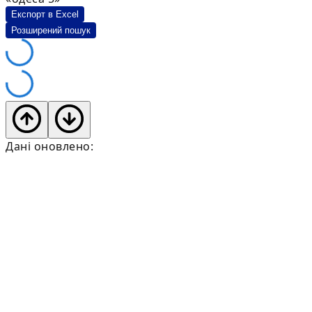
Експорт в Excel
Розширений пошук
Дані оновлено: