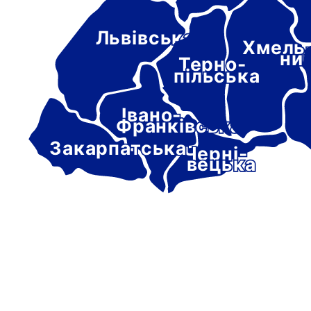
Львівська
Хмель
ни
Терно-
пільська
Івано-
Франківська
Закарпатська
Черні-
вецька