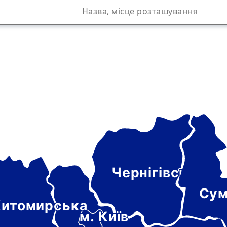
Чернігівська
а
Сум
итомирська
м. Київ