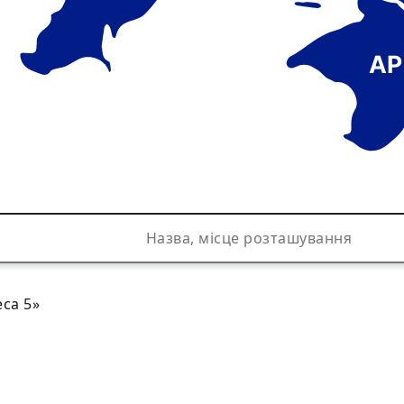
АР
са 5»