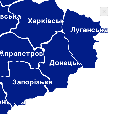
×
×
вська
Харківська
Луганська
а
ніпропетровська
Донецька
Запорізька
онська