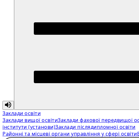
Заклади освіти
Заклади вищої освіти
Заклади фахової передвищої ос
інститути (установи)
Заклади післядипломної освіти
Районні та місцеві органи управління у сфері освіти