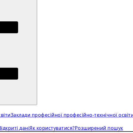
віти
Заклади професійної професійно-технічної освіт
Відкриті дані
Як користуватися?
Розширений пошук