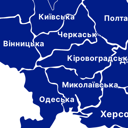
Київська
Полта
-
цька
Черкаська
Вінницька
Кіровоградськ
Д
Миколаївська
Одеська
Херс