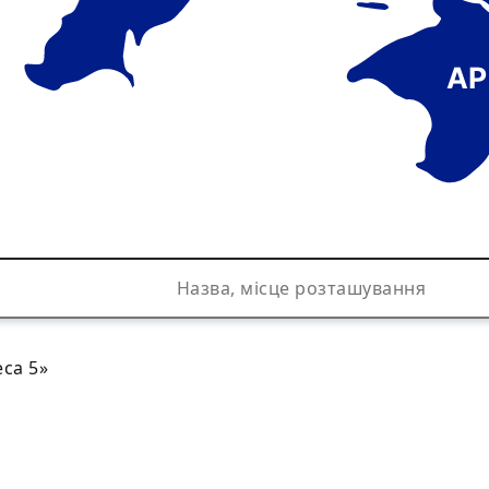
АР
са 5»