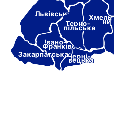
Львівська
Хмель
ни
Терно-
пільська
Івано-
Франківська
Закарпатська
Черні-
вецька