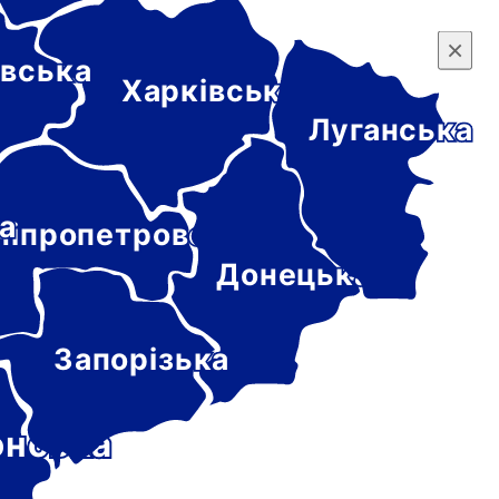
×
×
вська
Харківська
Луганська
а
ніпропетровська
Донецька
Запорізька
онська