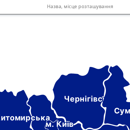
Чернігівська
а
Сум
итомирська
м. Київ