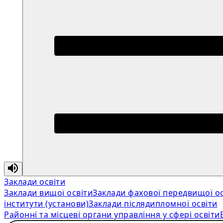
Заклади освіти
Заклади вищої освіти
Заклади фахової передвищої ос
інститути (установи)
Заклади післядипломної освіти
Районні та місцеві органи управління у сфері освіти