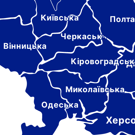
Київська
Полта
-
цька
Черкаська
Вінницька
Кіровоградськ
Д
Миколаївська
Одеська
Херс