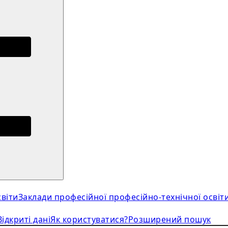
віти
Заклади професійної професійно-технічної освіт
Відкриті дані
Як користуватися?
Розширений пошук