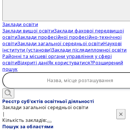
Заклади освіти
Заклади вищої освіти
Заклади фахової передвищої
освіти
Заклади професійної професійно-технічної
освіти
Заклади загальної середньої освіти
Наукові
інститути (установи)
Заклади післядипломної освіти
Районні та місцеві органи управління у сфері
освіти
Відкриті дані
Як користуватися?
Розширений
пошук
Реєстр суб'єктів освітньої діяльності
Заклади загальної середньої освіти
×
×
|
Кількість закладів:
Пошук за областями