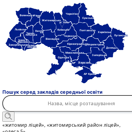
Чернігівська
Волинська
Рівне-
нська
Сумська
Житомирська
м. Київ
Львівська
Київська
Полтавська
Хмель-
Харківська
ницька
Терно-
пільська
Луганська
Черкаська
Вінницька
Івано-
Франківська
Кіровоградська
Дніпропетровська
Закарпатська
Черні-
вецька
Донецька
Миколаївська
Запорізька
Одеська
Херсонська
АР Крим
Пошук серед закладів середньої освіти
«житомир ліцей», «житомирський район ліцей»,
«одеса 5»