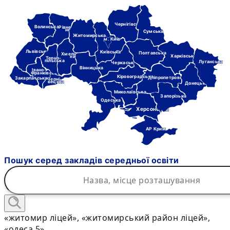
Чернігівська
Волинська
Рівне-
нська
Сумська
Житомирська
м. Київ
Львівська
Київська
Полтавська
Хмель-
Харківська
ницька
Терно-
пільська
Луганська
Черкаська
Вінницька
Івано-
Франківська
Кіровоградська
Дніпропетровська
Закарпатська
Черні-
вецька
Донецька
Миколаївська
Запорізька
Одеська
Херсонська
АР Крим
Пошук серед закладів середньої освіти
«житомир ліцей», «житомирський район ліцей»,
«одеса 5»