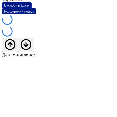
Експорт в Excel
Розширений пошук
Дані оновлено: