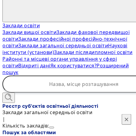
Заклади освіти
Заклади вищої освіти
Заклади фахової передвищої
освіти
Заклади професійної професійно-технічної
освіти
Заклади загальної середньої освіти
Наукові
інститути (установи)
Заклади післядипломної освіти
Районні та місцеві органи управління у сфері
освіти
Відкриті дані
Як користуватися?
Розширений
пошук
Реєстр суб'єктів освітньої діяльності
Заклади загальної середньої освіти
×
×
|
Кількість закладів:
Пошук за областями