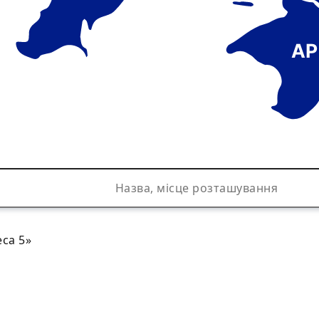
АР
са 5»