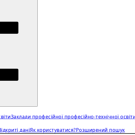
віти
Заклади професійної професійно-технічної освіт
Відкриті дані
Як користуватися?
Розширений пошук