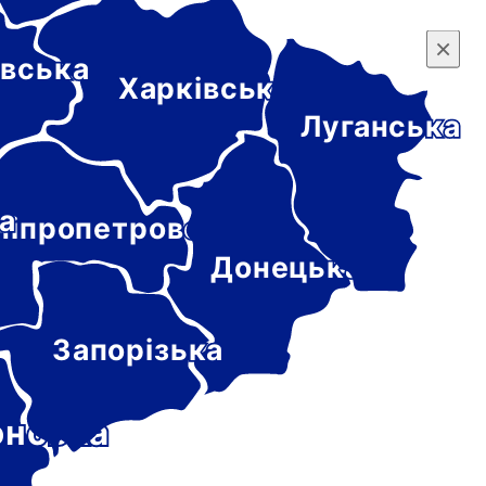
×
×
вська
Харківська
Луганська
а
ніпропетровська
Донецька
Запорізька
онська