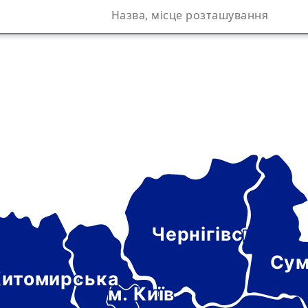
Чернігівська
а
Сум
итомирська
м. Київ