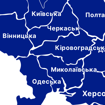
Київська
Полта
-
цька
Черкаська
Вінницька
Кіровоградськ
Д
Миколаївська
Одеська
Херс