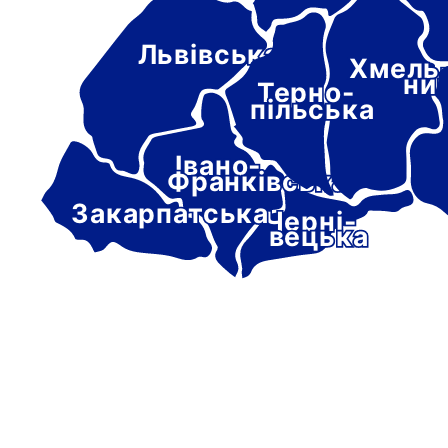
Львівська
Хмель
ни
Терно-
пільська
Івано-
Франківська
Закарпатська
Черні-
вецька