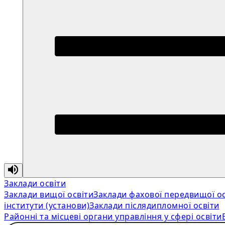
Заклади освіти
Заклади вищої освіти
Заклади фахової передвищої ос
інститути (установи)
Заклади післядипломної освіти
Районні та місцеві органи управління у сфері освіти