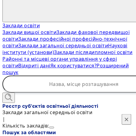
Заклади освіти
Заклади вищої освіти
Заклади фахової передвищої
освіти
Заклади професійної професійно-технічної
освіти
Заклади загальної середньої освіти
Наукові
інститути (установи)
Заклади післядипломної освіти
Районні та місцеві органи управління у сфері
освіти
Відкриті дані
Як користуватися?
Розширений
пошук
Реєстр суб'єктів освітньої діяльності
Заклади загальної середньої освіти
×
×
|
Кількість закладів:
Пошук за областями