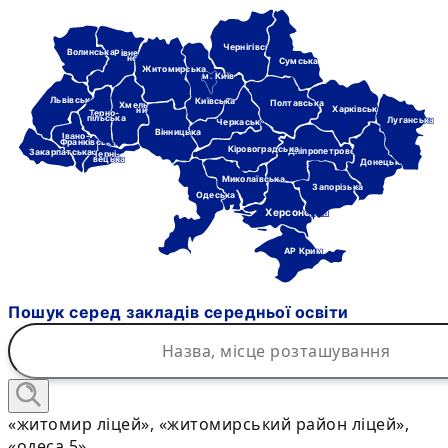
Чернігівська
Волинська
Рівне-
нська
Сумська
Житомирська
м. Київ
Львівська
Київська
Полтавська
Хмель-
Харківська
ницька
Терно-
пільська
Луганська
Черкаська
Вінницька
Івано-
Франківська
Кіровоградська
Дніпропетровська
Закарпатська
Черні-
вецька
Донецька
Миколаївська
Запорізька
Одеська
Херсонська
АР Крим
Пошук серед закладів середньої освіти
«житомир ліцей», «житомирський район ліцей»,
«одеса 5»