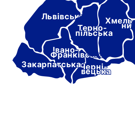
Львівська
Хмель
ни
Терно-
пільська
Івано-
Франківська
Закарпатська
Черні-
вецька