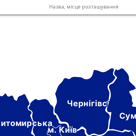
Чернігівська
а
Сум
итомирська
м. Київ