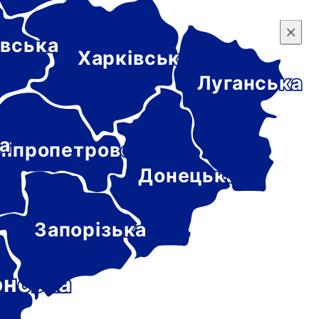
×
×
вська
Харківська
Луганська
а
ніпропетровська
Донецька
Запорізька
онська