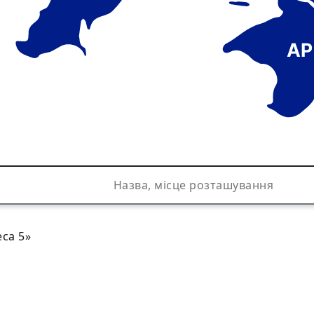
АР
са 5»