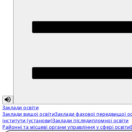
Заклади освіти
Заклади вищої освіти
Заклади фахової передвищої ос
інститути (установи)
Заклади післядипломної освіти
Районні та місцеві органи управління у сфері освіти