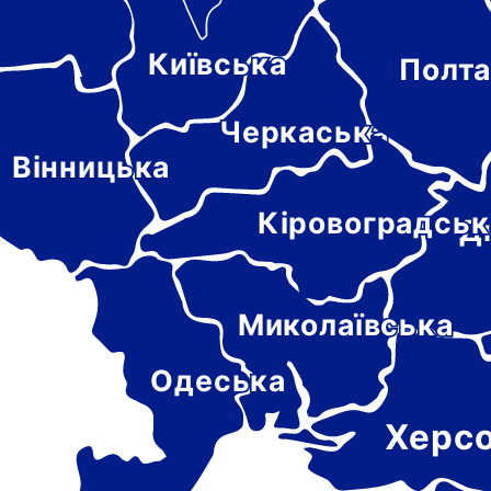
Київська
Полта
-
цька
Черкаська
Вінницька
Кіровоградськ
Д
Миколаївська
Одеська
Херс