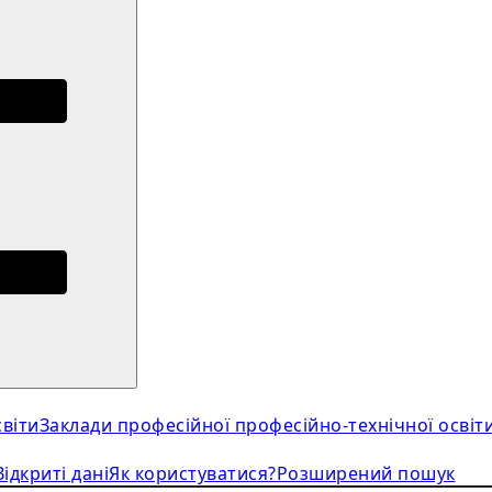
віти
Заклади професійної професійно-технічної освіт
Відкриті дані
Як користуватися?
Розширений пошук