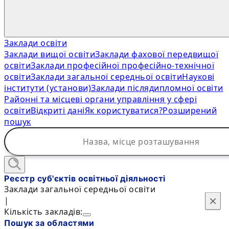
Заклади освіти
Заклади вищої освіти
Заклади фахової передвищої
освіти
Заклади професійної професійно-технічної
освіти
Заклади загальної середньої освіти
Наукові
інститути (установи)
Заклади післядипломної освіти
Районні та місцеві органи управління у сфері
освіти
Відкриті дані
Як користуватися?
Розширений
пошук
Реєстр суб'єктів освітньої діяльності
Заклади загальної середньої освіти
×
×
|
Кількість закладів:
Пошук за областями