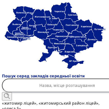
Чернігівська
Волинська
Рівне-
нська
Сумська
Житомирська
м. Київ
Львівська
Київська
Полтавська
Хмель-
Харківська
ницька
Терно-
пільська
Луганська
Черкаська
Вінницька
Івано-
Франківська
Кіровоградська
Дніпропетровська
Закарпатська
Черні-
вецька
Донецька
Миколаївська
Запорізька
Одеська
Херсонська
АР Крим
Пошук серед закладів середньої освіти
«житомир ліцей», «житомирський район ліцей»,
«одеса 5»