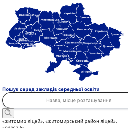
Чернігівська
Волинська
Рівне-
нська
Сумська
Житомирська
м. Київ
Львівська
Київська
Полтавська
Хмель-
Харківська
ницька
Терно-
пільська
Луганська
Черкаська
Вінницька
Івано-
Франківська
Кіровоградська
Дніпропетровська
Закарпатська
Черні-
вецька
Донецька
Миколаївська
Запорізька
Одеська
Херсонська
АР Крим
Пошук серед закладів середньої освіти
«житомир ліцей», «житомирський район ліцей»,
«одеса 5»