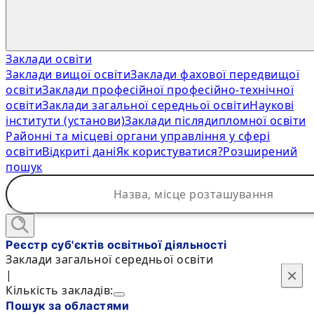
Заклади освіти
Заклади вищої освіти
Заклади фахової передвищої
освіти
Заклади професійної професійно-технічної
освіти
Заклади загальної середньої освіти
Наукові
інститути (установи)
Заклади післядипломної освіти
Районні та місцеві органи управління у сфері
освіти
Відкриті дані
Як користуватися?
Розширений
пошук
Реєстр суб'єктів освітньої діяльності
Заклади загальної середньої освіти
×
×
|
Кількість закладів:
Пошук за областями