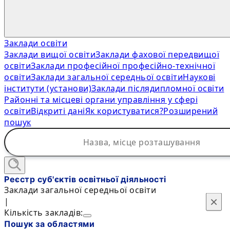
Заклади освіти
Заклади вищої освіти
Заклади фахової передвищої
освіти
Заклади професійної професійно-технічної
освіти
Заклади загальної середньої освіти
Наукові
інститути (установи)
Заклади післядипломної освіти
Районні та місцеві органи управління у сфері
освіти
Відкриті дані
Як користуватися?
Розширений
пошук
Реєстр суб'єктів освітньої діяльності
Заклади загальної середньої освіти
×
×
|
Кількість закладів:
Пошук за областями