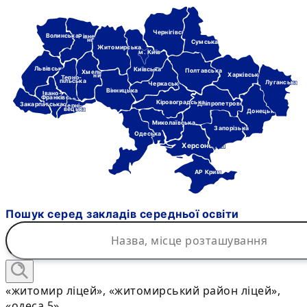
Чернігівська
Волинська
Рівне-
нська
Сумська
Житомирська
м. Київ
Львівська
Київська
Полтавська
Хмель-
Харківська
ницька
Терно-
пільська
Луганська
Черкаська
Вінницька
Івано-
Франківська
Кіровоградська
Дніпропетровська
Закарпатська
Черні-
вецька
Донецька
Миколаївська
Запорізька
Одеська
Херсонська
АР Крим
Пошук серед закладів середньої освіти
«житомир ліцей», «житомирський район ліцей»,
«одеса 5»