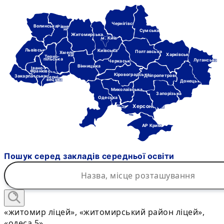
Чернігівська
Волинська
Рівне-
нська
Сумська
Житомирська
м. Київ
Львівська
Київська
Полтавська
Хмель-
Харківська
ницька
Терно-
пільська
Луганська
Черкаська
Вінницька
Івано-
Франківська
Кіровоградська
Дніпропетровська
Закарпатська
Черні-
вецька
Донецька
Миколаївська
Запорізька
Одеська
Херсонська
АР Крим
Пошук серед закладів середньої освіти
«житомир ліцей», «житомирський район ліцей»,
«одеса 5»