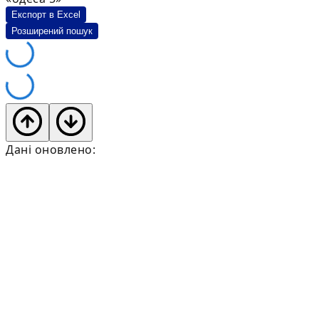
Експорт в Excel
Розширений пошук
Дані оновлено: