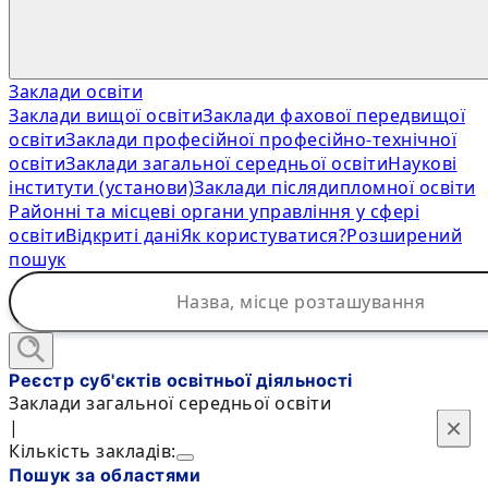
Заклади освіти
Заклади вищої освіти
Заклади фахової передвищої
освіти
Заклади професійної професійно-технічної
освіти
Заклади загальної середньої освіти
Наукові
інститути (установи)
Заклади післядипломної освіти
Районні та місцеві органи управління у сфері
освіти
Відкриті дані
Як користуватися?
Розширений
пошук
Реєстр суб'єктів освітньої діяльності
Заклади загальної середньої освіти
×
×
|
Кількість закладів:
Пошук за областями