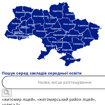
Чернігівська
Волинська
Рівне-
нська
Сумська
Житомирська
м. Київ
Львівська
Київська
Полтавська
Хмель-
Харківська
ницька
Терно-
пільська
Луганська
Черкаська
Вінницька
Івано-
Франківська
Кіровоградська
Дніпропетровська
Закарпатська
Черні-
вецька
Донецька
Миколаївська
Запорізька
Одеська
Херсонська
АР Крим
Пошук серед закладів середньої освіти
«житомир ліцей», «житомирський район ліцей»,
«одеса 5»