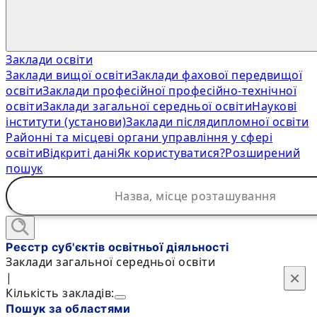
Заклади освіти
Заклади вищої освіти
Заклади фахової передвищої
освіти
Заклади професійної професійно-технічної
освіти
Заклади загальної середньої освіти
Наукові
інститути (установи)
Заклади післядипломної освіти
Районні та місцеві органи управління у сфері
освіти
Відкриті дані
Як користуватися?
Розширений
пошук
Реєстр суб'єктів освітньої діяльності
Заклади загальної середньої освіти
×
×
|
Кількість закладів:
Пошук за областями