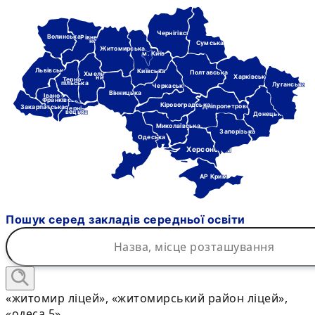
Чернігівська
Волинська
Рівне-
нська
Сумська
Житомирська
м. Київ
Львівська
Київська
Полтавська
Хмель-
Харківська
ницька
Терно-
пільська
Луганська
Черкаська
Вінницька
Івано-
Франківська
Кіровоградська
Дніпропетровська
Закарпатська
Черні-
вецька
Донецька
Миколаївська
Запорізька
Одеська
Херсонська
АР Крим
Пошук серед закладів середньої освіти
«житомир ліцей», «житомирський район ліцей»,
«одеса 5»