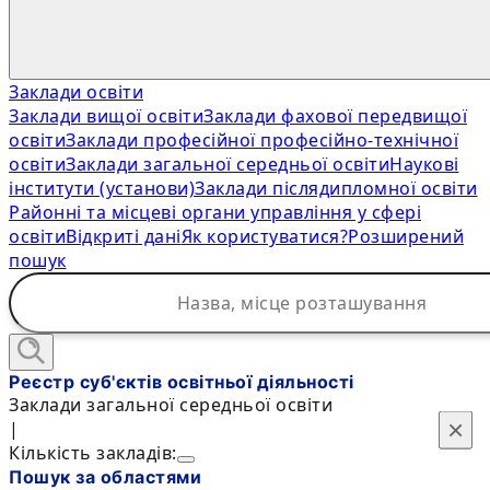
Заклади освіти
Заклади вищої освіти
Заклади фахової передвищої
освіти
Заклади професійної професійно-технічної
освіти
Заклади загальної середньої освіти
Наукові
інститути (установи)
Заклади післядипломної освіти
Районні та місцеві органи управління у сфері
освіти
Відкриті дані
Як користуватися?
Розширений
пошук
Реєстр суб'єктів освітньої діяльності
Заклади загальної середньої освіти
×
×
|
Кількість закладів:
Пошук за областями