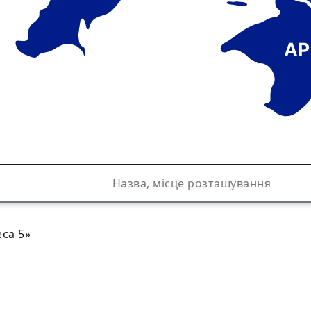
АР
са 5»