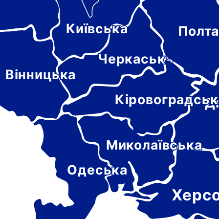
Київська
Полта
-
цька
Черкаська
Вінницька
Кіровоградськ
Д
Миколаївська
Одеська
Херс