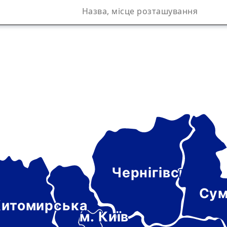
Чернігівська
а
Сум
итомирська
м. Київ