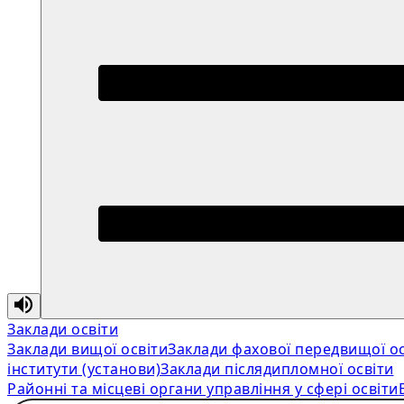
Заклади освіти
Заклади вищої освіти
Заклади фахової передвищої ос
інститути (установи)
Заклади післядипломної освіти
Районні та місцеві органи управління у сфері освіти