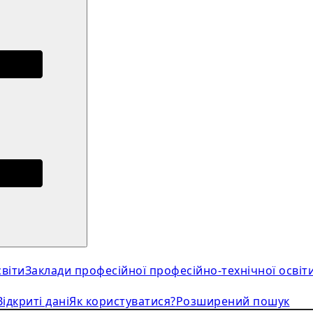
віти
Заклади професійної професійно-технічної освіт
Відкриті дані
Як користуватися?
Розширений пошук