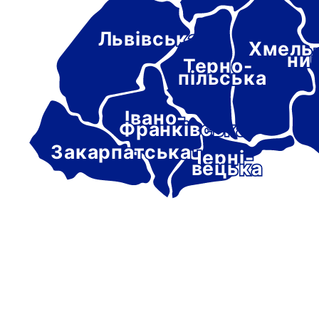
Львівська
Хмель
ни
Терно-
пільська
Івано-
Франківська
Закарпатська
Черні-
вецька