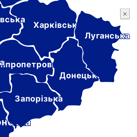
×
×
вська
Харківська
Луганська
а
ніпропетровська
Донецька
Запорізька
онська