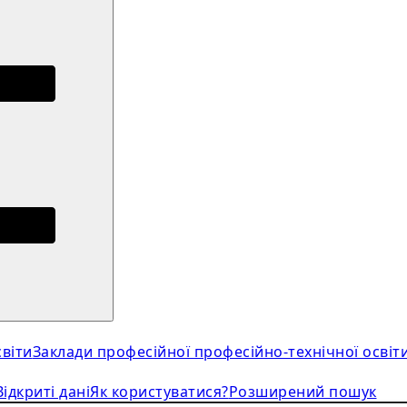
віти
Заклади професійної професійно-технічної освіт
Відкриті дані
Як користуватися?
Розширений пошук