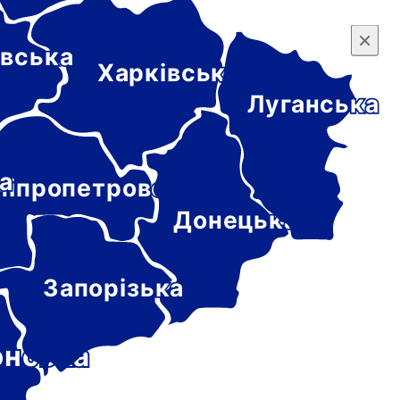
×
×
вська
Харківська
Луганська
а
ніпропетровська
Донецька
Запорізька
онська