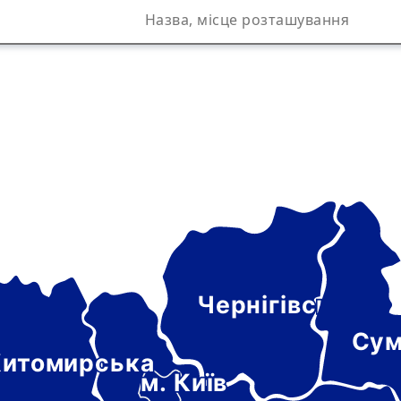
Чернігівська
а
Сум
итомирська
м. Київ