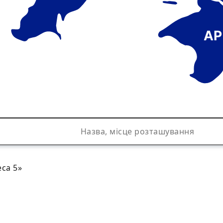
АР
са 5»