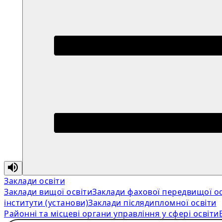
Заклади освіти
Заклади вищої освіти
Заклади фахової передвищої ос
інститути (установи)
Заклади післядипломної освіти
Районні та місцеві органи управління у сфері освіти