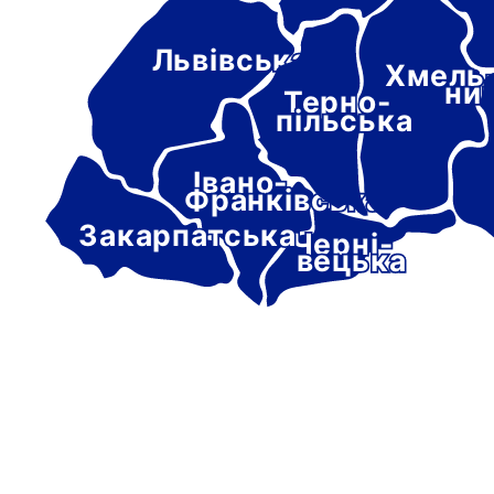
Львівська
Хмель
ни
Терно-
пільська
Івано-
Франківська
Закарпатська
Черні-
вецька