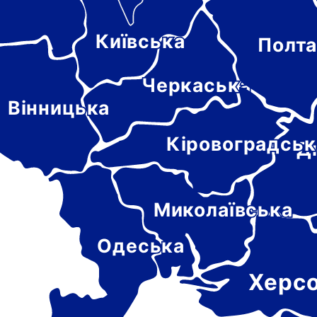
Київська
Полта
-
цька
Черкаська
Вінницька
Кіровоградськ
Д
Миколаївська
Одеська
Херс