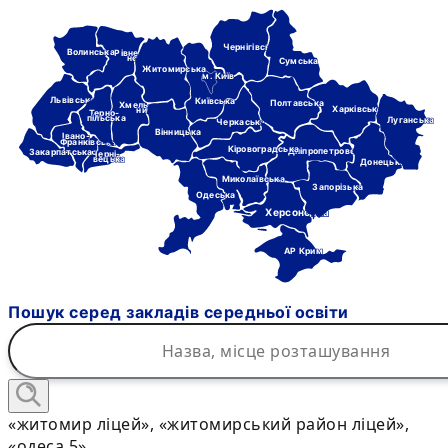
Чернігівська
Волинська
Рівне-
нська
Сумська
Житомирська
м. Київ
Львівська
Київська
Полтавська
Хмель-
Харківська
ницька
Терно-
пільська
Луганська
Черкаська
Вінницька
Івано-
Франківська
Кіровоградська
Дніпропетровська
Закарпатська
Черні-
вецька
Донецька
Миколаївська
Запорізька
Одеська
Херсонська
АР Крим
Пошук серед закладів середньої освіти
«житомир ліцей», «житомирський район ліцей»,
«одеса 5»