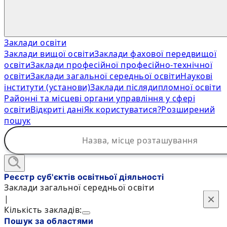
Заклади освіти
Заклади вищої освіти
Заклади фахової передвищої
освіти
Заклади професійної професійно-технічної
освіти
Заклади загальної середньої освіти
Наукові
інститути (установи)
Заклади післядипломної освіти
Районні та місцеві органи управління у сфері
освіти
Відкриті дані
Як користуватися?
Розширений
пошук
Реєстр суб'єктів освітньої діяльності
Заклади загальної середньої освіти
×
×
|
Кількість закладів:
Пошук за областями