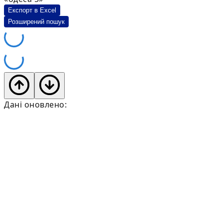
Експорт в Excel
Розширений пошук
Дані оновлено: