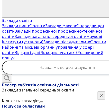
Заклади освіти
Заклади вищої освіти
Заклади фахової передвищої
освіти
Заклади професійної професійно-технічної
освіти
Заклади загальної середньої освіти
Наукові
інститути (установи)
Заклади післядипломної освіти
Районні та місцеві органи управління у сфері
освіти
Відкриті дані
Як користуватися?
Розширений
пошук
Реєстр суб'єктів освітньої діяльності
Заклади загальної середньої освіти
×
×
|
Кількість закладів:
Пошук за областями