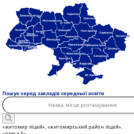
Чернігівська
Волинська
Рівне-
нська
Сумська
Житомирська
м. Київ
Львівська
Київська
Полтавська
Хмель-
Харківська
ницька
Терно-
пільська
Луганська
Черкаська
Вінницька
Івано-
Франківська
Кіровоградська
Дніпропетровська
Закарпатська
Черні-
вецька
Донецька
Миколаївська
Запорізька
Одеська
Херсонська
АР Крим
Пошук серед закладів середньої освіти
«житомир ліцей», «житомирський район ліцей»,
«одеса 5»