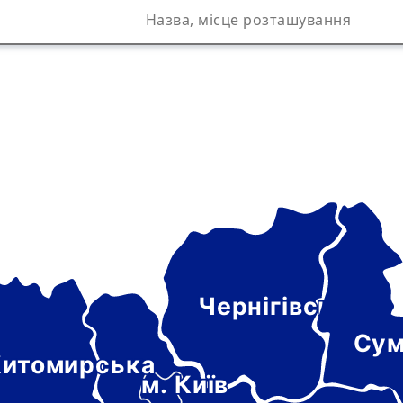
Чернігівська
а
Сум
итомирська
м. Київ