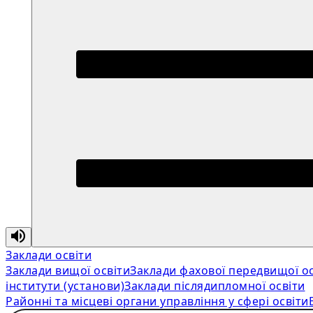
Заклади освіти
Заклади вищої освіти
Заклади фахової передвищої ос
інститути (установи)
Заклади післядипломної освіти
Районні та місцеві органи управління у сфері освіти