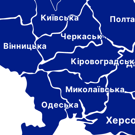
Київська
Полта
-
цька
Черкаська
Вінницька
Кіровоградськ
Д
Миколаївська
Одеська
Херс