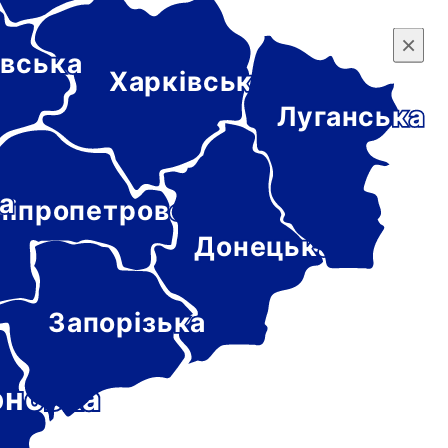
×
×
вська
Харківська
Луганська
а
ніпропетровська
Донецька
Запорізька
онська