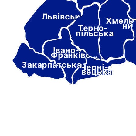
Львівська
Хмель
ни
Терно-
пільська
Івано-
Франківська
Закарпатська
Черні-
вецька