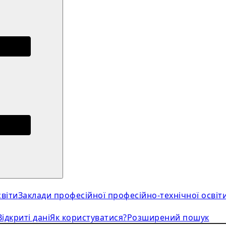
віти
Заклади професійної професійно-технічної освіт
Відкриті дані
Як користуватися?
Розширений пошук