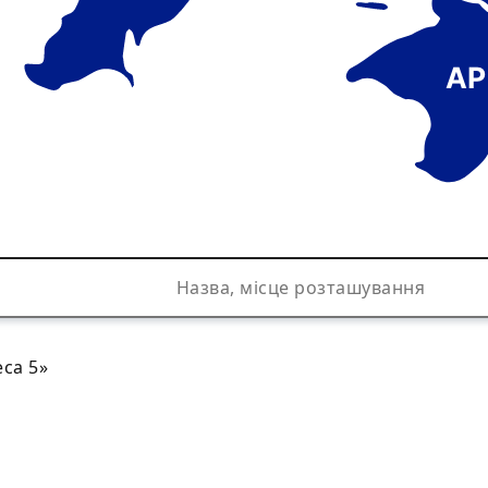
АР
са 5»