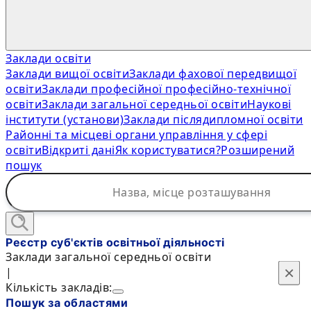
Заклади освіти
Заклади вищої освіти
Заклади фахової передвищої
освіти
Заклади професійної професійно-технічної
освіти
Заклади загальної середньої освіти
Наукові
інститути (установи)
Заклади післядипломної освіти
Районні та місцеві органи управління у сфері
освіти
Відкриті дані
Як користуватися?
Розширений
пошук
Реєстр суб'єктів освітньої діяльності
Заклади загальної середньої освіти
×
×
|
Кількість закладів:
Пошук за областями