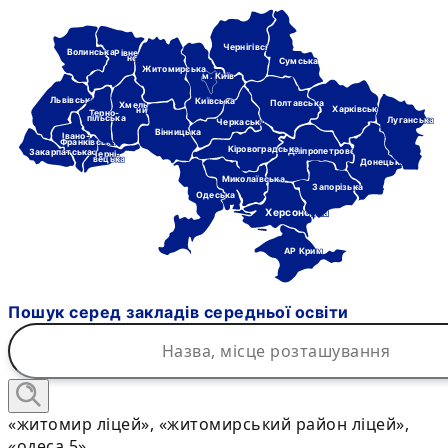
Чернігівська
Волинська
Рівне-
нська
Сумська
Житомирська
м. Київ
Львівська
Київська
Полтавська
Хмель-
Харківська
ницька
Терно-
пільська
Луганська
Черкаська
Вінницька
Івано-
Франківська
Кіровоградська
Дніпропетровська
Закарпатська
Черні-
вецька
Донецька
Миколаївська
Запорізька
Одеська
Херсонська
АР Крим
Пошук серед закладів середньої освіти
«житомир ліцей», «житомирський район ліцей»,
«одеса 5»