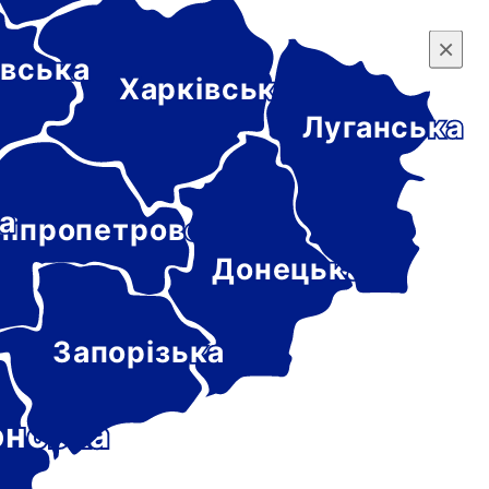
×
×
вська
Харківська
Луганська
а
ніпропетровська
Донецька
Запорізька
онська