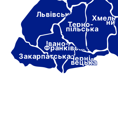
Львівська
Хмель
ни
Терно-
пільська
Івано-
Франківська
Закарпатська
Черні-
вецька