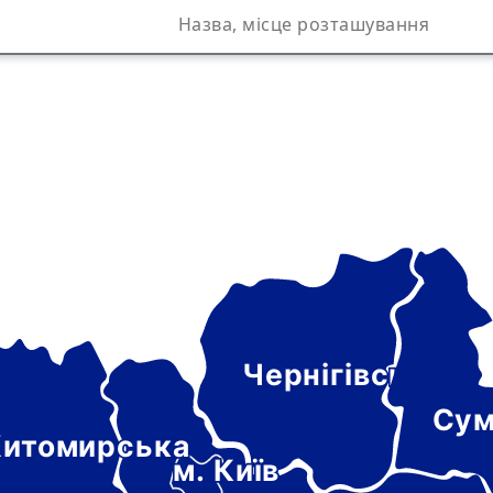
Чернігівська
а
Сум
итомирська
м. Київ