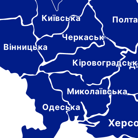
Київська
Полта
-
цька
Черкаська
Вінницька
Кіровоградськ
Д
Миколаївська
Одеська
Херс