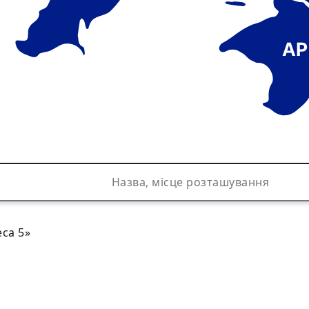
АР
са 5»