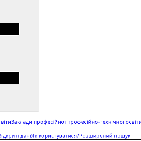
віти
Заклади професійної професійно-технічної освіт
Відкриті дані
Як користуватися?
Розширений пошук