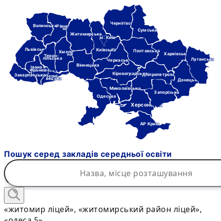
Чернігівська
Волинська
Рівне-
нська
Сумська
Житомирська
м. Київ
Львівська
Київська
Полтавська
Хмель-
Харківська
ницька
Терно-
пільська
Луганська
Черкаська
Вінницька
Івано-
Франківська
Кіровоградська
Дніпропетровська
Закарпатська
Черні-
вецька
Донецька
Миколаївська
Запорізька
Одеська
Херсонська
АР Крим
Пошук серед закладів середньої освіти
«житомир ліцей», «житомирський район ліцей»,
«одеса 5»