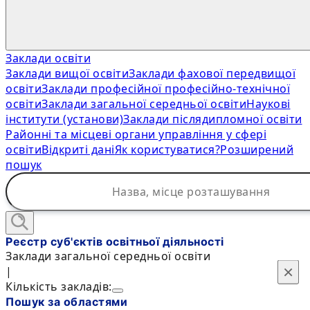
Заклади освіти
Заклади вищої освіти
Заклади фахової передвищої
освіти
Заклади професійної професійно-технічної
освіти
Заклади загальної середньої освіти
Наукові
інститути (установи)
Заклади післядипломної освіти
Районні та місцеві органи управління у сфері
освіти
Відкриті дані
Як користуватися?
Розширений
пошук
Реєстр суб'єктів освітньої діяльності
Заклади загальної середньої освіти
×
×
|
Кількість закладів:
Пошук за областями