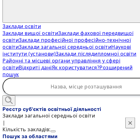
Заклади освіти
Заклади вищої освіти
Заклади фахової передвищої
освіти
Заклади професійної професійно-технічної
освіти
Заклади загальної середньої освіти
Наукові
інститути (установи)
Заклади післядипломної освіти
Районні та місцеві органи управління у сфері
освіти
Відкриті дані
Як користуватися?
Розширений
пошук
Реєстр суб'єктів освітньої діяльності
Заклади загальної середньої освіти
×
×
|
Кількість закладів:
Пошук за областями