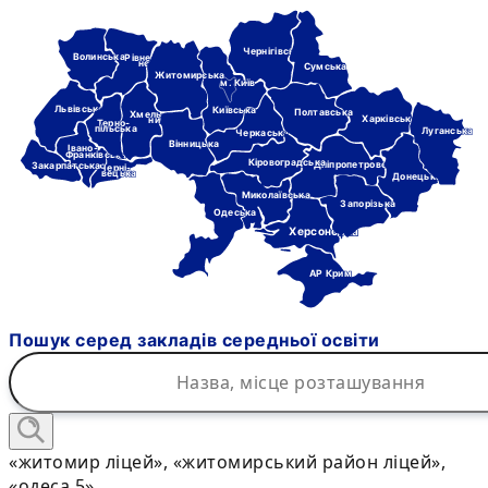
Чернігівська
Волинська
Рівне-
нська
Сумська
Житомирська
м. Київ
Львівська
Київська
Полтавська
Хмель-
Харківська
ницька
Терно-
пільська
Луганська
Черкаська
Вінницька
Івано-
Франківська
Кіровоградська
Дніпропетровська
Закарпатська
Черні-
вецька
Донецька
Миколаївська
Запорізька
Одеська
Херсонська
АР Крим
Пошук серед закладів середньої освіти
«житомир ліцей», «житомирський район ліцей»,
«одеса 5»