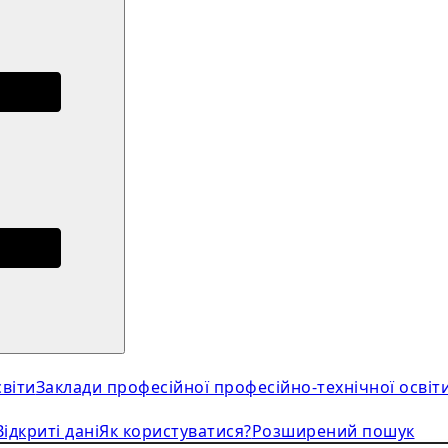
віти
Заклади професійної професійно-технічної освіт
Відкриті дані
Як користуватися?
Розширений пошук