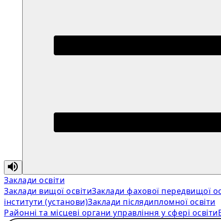
Заклади освіти
Заклади вищої освіти
Заклади фахової передвищої ос
інститути (установи)
Заклади післядипломної освіти
Районні та місцеві органи управління у сфері освіти