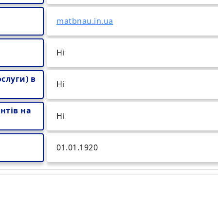
matbnau.in.ua
Ні
слуги) в
Ні
нтів на
Ні
01.01.1920