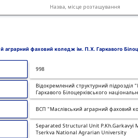
 аграрний фаховий коледж ім. П.Х. Гаркавого Біло
998
Відокремлений структурний підрозділ "
Гаркавого Білоцерківського національн
ВСП "Маслівський аграрний фаховий к
Separated Structural Unit P.Kh.Garkavyi M
Tserkva National Agrarian University