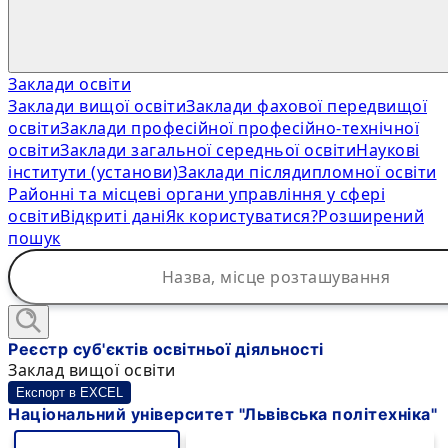
Заклади освіти
Заклади вищої освіти
Заклади фахової передвищої
освіти
Заклади професійної професійно-технічної
освіти
Заклади загальної середньої освіти
Наукові
інститути (установи)
Заклади післядипломної освіти
Районні та місцеві органи управління у сфері
освіти
Відкриті дані
Як користуватися?
Розширений
пошук
Реєстр суб'єктів освітньої діяльності
Заклад вищої освіти
Експорт в EXCEL
Національний університет "Львівська політехніка"