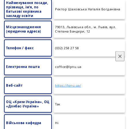
Найменування посади,
прізвище, ім’я, по
Ректор Шаховська Наталія Богданівна
батькові керівника
закладу освіти
Місцезнаходження
79013, Львівська обл., м. Львів, вул.
(юридична адреса)
Степана Бандери, 12
Телефон / факс
(032) 258 27 58
×
Електронна пошта
coffice@lpnu.ua
Веб-сайт
https://lpnu.ua/
ОЦ «Крим-Україна», ОЦ
Так
«Донбас-Україна»
Військова кафедра
Ні