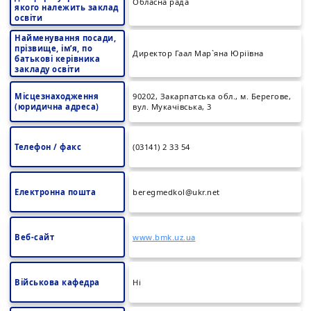
Обласна рада
якого належить заклад
освіти
Найменування посади,
прізвище, ім’я, по
Директор Гаал Мар`яна Юріївна
батькові керівника
закладу освіти
Місцезнаходження
90202, Закарпатська обл., м. Берегове,
(юридична адреса)
вул. Мукачівська, 3
Телефон / факс
(03141) 2 33 54
Електронна пошта
beregmedkol@ukr.net
Веб-сайт
www.bmk.uz.ua
Військова кафедра
Ні