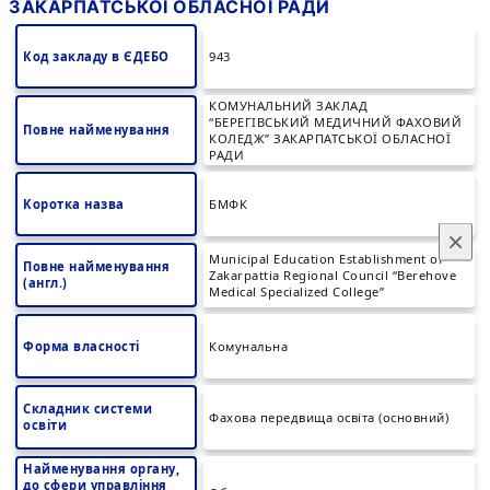
ЗАКАРПАТСЬКОЇ ОБЛАСНОЇ РАДИ
Код закладу в ЄДЕБО
943
КОМУНАЛЬНИЙ ЗАКЛАД
“БЕРЕГІВСЬКИЙ МЕДИЧНИЙ ФАХОВИЙ
Повне найменування
КОЛЕДЖ” ЗАКАРПАТСЬКОЇ ОБЛАСНОЇ
РАДИ
Коротка назва
БМФК
×
Municipal Education Establishment of
Повне найменування
Zakarpattia Regional Council “Berehove
(англ.)
Medical Specialized College”
Форма власності
Комунальна
Складник системи
Фахова передвища освіта (основний)
освіти
Найменування органу,
до сфери управління