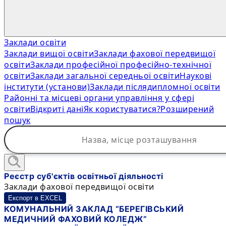
Заклади освіти
Заклади вищої освіти
Заклади фахової передвищої
освіти
Заклади професійної професійно-технічної
освіти
Заклади загальної середньої освіти
Наукові
інститути (установи)
Заклади післядипломної освіти
Районні та місцеві органи управління у сфері
освіти
Відкриті дані
Як користуватися?
Розширений
пошук
Реєстр суб'єктів освітньої діяльності
Заклади фахової передвищої освіти
Експорт в EXCEL
КОМУНАЛЬНИЙ ЗАКЛАД “БЕРЕГІВСЬКИЙ
МЕДИЧНИЙ ФАХОВИЙ КОЛЕДЖ”