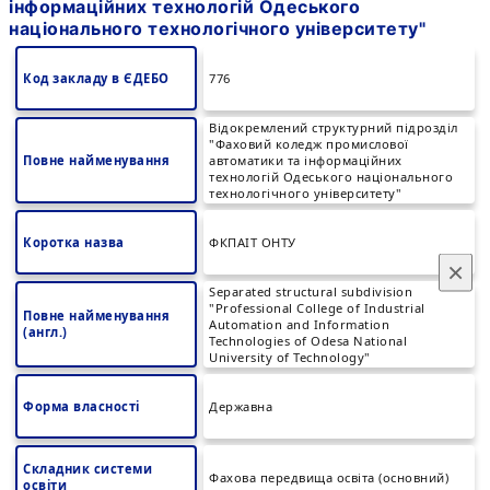
інформаційних технологій Одеського
національного технологічного університету"
Код закладу в ЄДЕБО
776
Відокремлений структурний підрозділ
"Фаховий коледж промислової
Повне найменування
автоматики та інформаційних
технологій Одеського національного
технологічного університету"
Коротка назва
ФКПАІТ ОНТУ
×
Separated structural subdivision
"Professional College of Industrial
Повне найменування
Automation and Information
(англ.)
Technologies of Odesa National
University of Technology"
Форма власності
Державна
Складник системи
Фахова передвища освіта (основний)
освіти