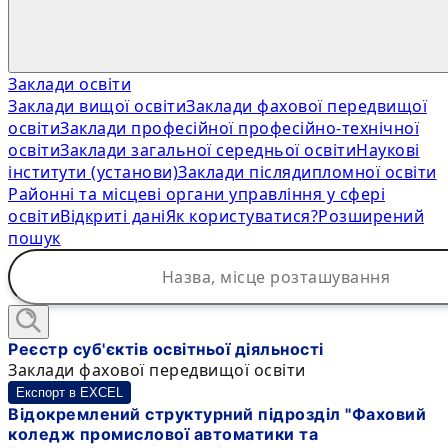
Заклади освіти
Заклади вищої освіти
Заклади фахової передвищої
освіти
Заклади професійної професійно-технічної
освіти
Заклади загальної середньої освіти
Наукові
інститути (установи)
Заклади післядипломної освіти
Районні та місцеві органи управління у сфері
освіти
Відкриті дані
Як користуватися?
Розширений
пошук
Реєстр суб'єктів освітньої діяльності
Заклади фахової передвищої освіти
Експорт в EXCEL
Відокремлений структурний підрозділ "Фаховий
коледж промислової автоматики та