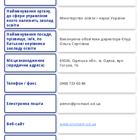
Найменування органу,
до сфери управління
Міністерство освіти і науки України
якого належить заклад
освіти
Найменування посади,
прізвище, ім’я, по
Виконуюча обов'язки директора Єпур
батькові керівника
Ольга Сергіївна
закладу освіти
Місцезнаходження
65026, Одеська обл., м. Одеса, вул.
(юридична адреса)
Гоголя, 16
Телефон / факс
(048) 723 60 86
Електронна пошта
admin@promavt.od.ua
Веб-сайт
www.promavt.od.ua