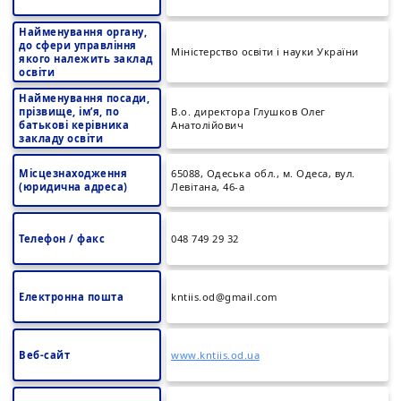
Найменування органу,
до сфери управління
Міністерство освіти і науки України
якого належить заклад
освіти
Найменування посади,
прізвище, ім’я, по
В.о. директора Глушков Олег
батькові керівника
Анатолійович
закладу освіти
Місцезнаходження
65088, Одеська обл., м. Одеса, вул.
(юридична адреса)
Левітана, 46-а
Телефон / факс
048 749 29 32
Електронна пошта
kntiis.od@gmail.com
Веб-сайт
www.kntiis.od.ua