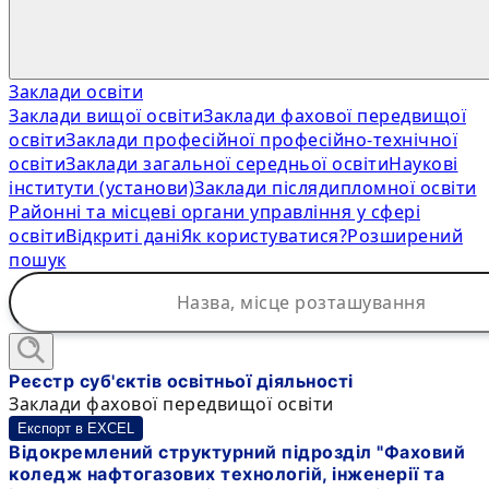
Заклади освіти
Заклади вищої освіти
Заклади фахової передвищої
освіти
Заклади професійної професійно-технічної
освіти
Заклади загальної середньої освіти
Наукові
інститути (установи)
Заклади післядипломної освіти
Районні та місцеві органи управління у сфері
освіти
Відкриті дані
Як користуватися?
Розширений
пошук
Реєстр суб'єктів освітньої діяльності
Заклади фахової передвищої освіти
Експорт в EXCEL
Відокремлений структурний підрозділ "Фаховий
коледж нафтогазових технологій, інженерії та