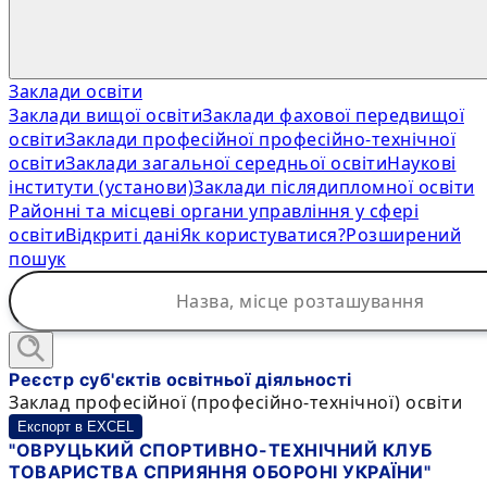
Заклади освіти
Заклади вищої освіти
Заклади фахової передвищої
освіти
Заклади професійної професійно-технічної
освіти
Заклади загальної середньої освіти
Наукові
інститути (установи)
Заклади післядипломної освіти
Районні та місцеві органи управління у сфері
освіти
Відкриті дані
Як користуватися?
Розширений
пошук
Реєстр суб'єктів освітньої діяльності
Заклад професійної (професійно-технічної) освіти
Експорт в EXCEL
"ОВРУЦЬКИЙ СПОРТИВНО-ТЕХНІЧНИЙ КЛУБ
ТОВАРИСТВА СПРИЯННЯ ОБОРОНІ УКРАЇНИ"