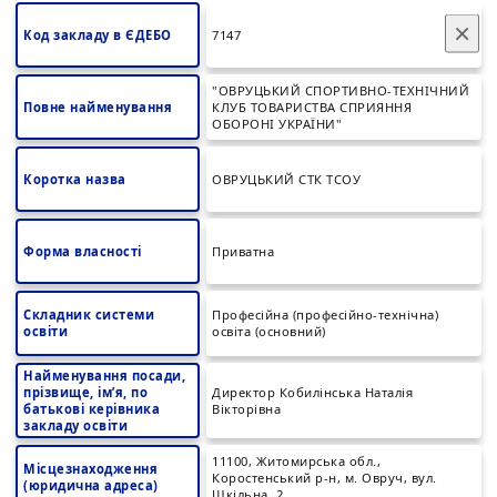
×
Код закладу в ЄДЕБО
7147
"ОВРУЦЬКИЙ СПОРТИВНО-ТЕХНІЧНИЙ
Повне найменування
КЛУБ ТОВАРИСТВА СПРИЯННЯ
ОБОРОНІ УКРАЇНИ"
Коротка назва
ОВРУЦЬКИЙ СТК ТСОУ
Форма власності
Приватна
Складник системи
Професійна (професійно-технічна)
освіти
освіта (основний)
Найменування посади,
прізвище, ім’я, по
Директор Кобилінська Наталія
батькові керівника
Вікторівна
закладу освіти
11100, Житомирська обл.,
Місцезнаходження
Коростенський р-н, м. Овруч, вул.
(юридична адреса)
Шкільна, 2