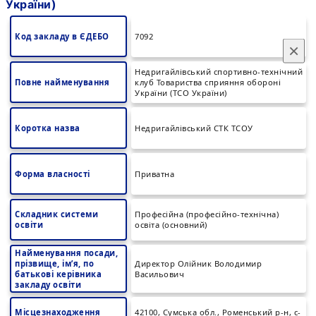
України)
Код закладу в ЄДЕБО
7092
×
Недригайлівський спортивно-технічний
Повне найменування
клуб Товариства сприяння обороні
України (ТСО України)
Коротка назва
Недригайлівський СТК ТСОУ
Форма власності
Приватна
Складник системи
Професійна (професійно-технічна)
освіти
освіта (основний)
Найменування посади,
прізвище, ім’я, по
Директор Олійник Володимир
батькові керівника
Васильович
закладу освіти
Місцезнаходження
42100, Сумська обл., Роменський р-н, с-