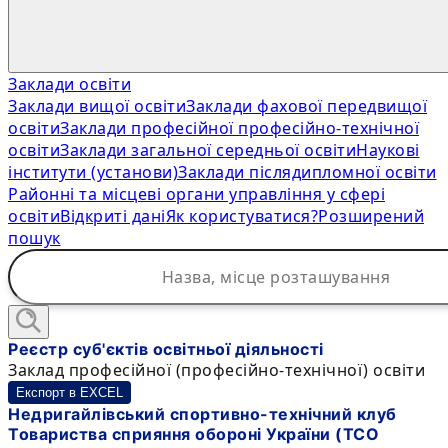
Заклади освіти
Заклади вищої освіти
Заклади фахової передвищої
освіти
Заклади професійної професійно-технічної
освіти
Заклади загальної середньої освіти
Наукові
інститути (установи)
Заклади післядипломної освіти
Районні та місцеві органи управління у сфері
освіти
Відкриті дані
Як користуватися?
Розширений
пошук
Реєстр суб'єктів освітньої діяльності
Заклад професійної (професійно-технічної) освіти
Експорт в EXCEL
Недригайлівський спортивно-технічний клуб
Товариства сприяння обороні України (ТСО