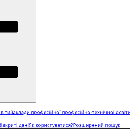
віти
Заклади професійної професійно-технічної освіт
Відкриті дані
Як користуватися?
Розширений пошук