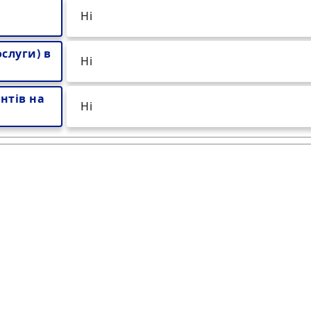
Ні
слуги) в
Ні
нтів на
Ні