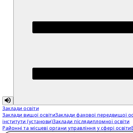
Заклади освіти
Заклади вищої освіти
Заклади фахової передвищої ос
інститути (установи)
Заклади післядипломної освіти
Районні та місцеві органи управління у сфері освіти