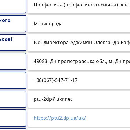
Професійна (професійно-технічна) осві
кого
Міська рада
ькові
В.о. директора Аджимян Олександр Раф
49083, Дніпропетровська обл., м. Дніпро
+38(067)-547-71-17
ptu-2dp@ukr.net
https://ptu2.dp.ua/uk/